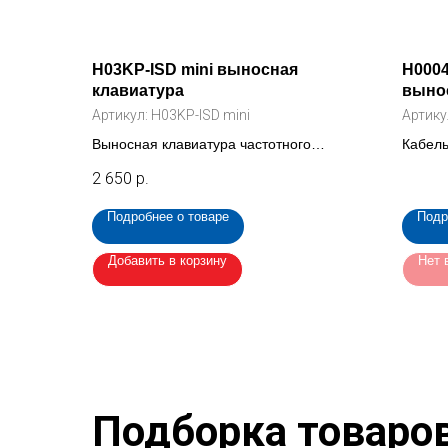
H03KP-ISD mini выносная
H0004
клавиатура
вынос
Артикул:
H03KP-ISD mini
Артику
Выносная клавиатура частотного
Кабель
преобразователя ISD mini
выносн
2 650
р.
преоб
Подробнее о товаре
Подр
Добавить в корзину
Нет 
Подборка товаро