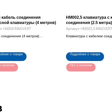
 кабель соединения
HM002,5 клавиатура с 
ной клавиатуры (4 метров)
соединения (2.5 метра)
л:
H0004 INNOVERT
Артикул:
HM002,5 INNOVER
 соединения (4 метров)
Клавиатура с кабелем соед
ой клавиатуры частотного
метра) для преобразовател
разователя (H0004 INNOVERT)
ISD mini (HM002,5 INNOVE
обнее о товаре
Подробнее о товаре
в наличии
Нет в наличии
в