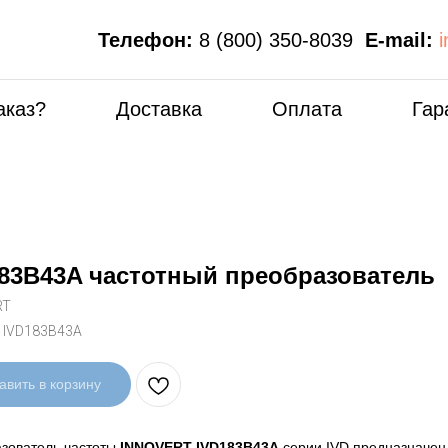
Телефон:
8 (800) 350-8039
E-mail:
аказ?
Доставка
Оплата
Гар
83B43A частотный преобразователь
RT
:
IVD183B43A
авить в корзину
зователь частоты
INNOVERT IVD183B43A
серии IVD предназначен