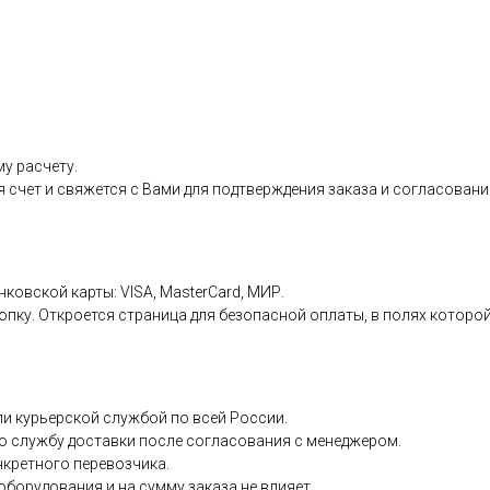
у расчету.
я счет и свяжется с Вами для подтверждения заказа и согласовани
нковской карты: VISA, MasterCard, МИР.
пку. Откроется страница для безопасной оплаты, в полях которой
и курьерской службой по всей России.
ю службу доставки после согласования с менеджером.
нкретного перевозчика.
борудования и на сумму заказа не влияет.