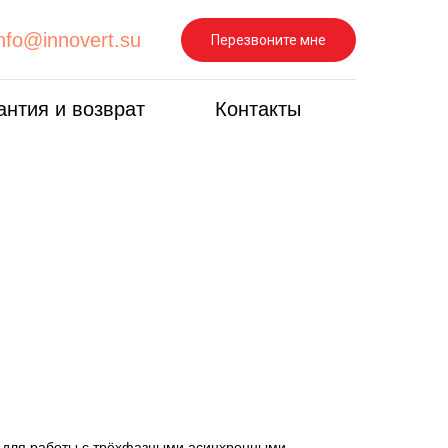
info@innovert.su
Перезвоните мне
антия и возврат
Контакты
 для работы с трёхфазными асинхронными