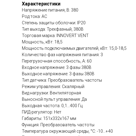
Характеристики
Напряжение питания, В: 380
Род тока: AC
Степень защиты оболочки: IP20
Тип выхода: Трехфазный, 380В
Торговая марка: INNOVERT VENT
Мощность, кВт: 18,5
Мощность подключаемых двигателей, кВт: 15,0-18,5
Количество фаз напряжения питания: 3
Перегрузочная способность, А: 60
Входное напряжение: 3 фазы 380В
Выходное напряжение: 3 фазы 380В
Тип датчика: Преобразователь частоты
Режим управления: Скалярный
Вид нагрузки: Вентиляторная
Выносной пульт управления: Да
Выходная частота: 0,1...400 Гц
ПИД-регулятор: Нет
Габариты: 151х332х167 мм
Функция: Преобразователь частоты
Температура окружающей среды, °C: -10...+40