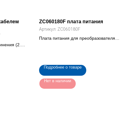
кабелем
ZC060180F плата питания
Артикул:
ZC060180F
T
Плата питания для преобразователя
инения (2.5
частоты , 345 кВт (ZC060180F)
я частоты
RT)
Подробнее о товаре
Нет в наличии