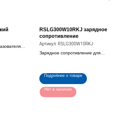
ский
RSLG300W10RKJ зарядное
сопротивление
Артикул:
RSLG300W10RKJ
разователя
0)
Зарядное сопротивление для
преобразователя частоты , 300Вт
(RSLG300W10RKJ)
Подробнее о товаре
Нет в наличии