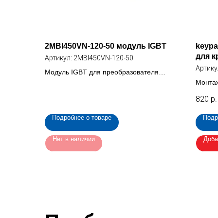
2MBI450VN-120-50 модуль IGBT
keypa
для 
Артикул:
2MBI450VN-120-50
клав
Артику
Модуль IGBT для преобразователя
частоты ,345 кВт (2MBI450VN-120-50)
Монтаж
выносн
820
р.
преобр
Подробнее о товаре
Подр
Нет в наличии
Доба