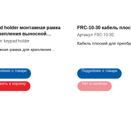
d holder монтажная рамка
FRC-10-30 кабель пло
крепления выносной
Артикул:
FRC-10-30
иатуры
л:
keypad holder
Кабель плоский для преоб
ная рамка для крепления
частоты , 10 жил (FRC-10-3
ой клавиатуры частотного
азователя INNOVERT ITD.
обнее о товаре
Подробнее о товаре
вить в корзину
Нет в наличии