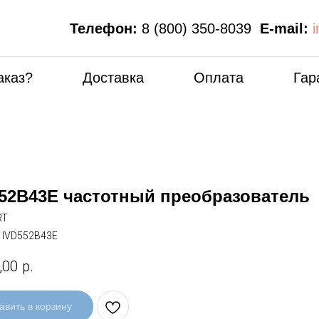
Телефон:
8 (800) 350-8039
E-mail:
аказ?
Доставка
Оплата
Гар
52B43E частотный преобразователь
RT
:
IVD552B43E
,00
р.
авить в корзину