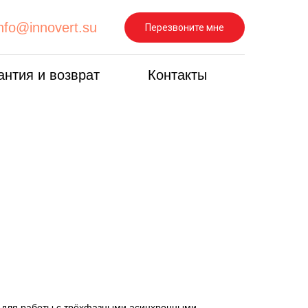
info@innovert.su
Перезвоните мне
антия и возврат
Контакты
 для работы с трёхфазными асинхронными