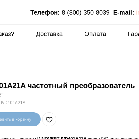
Телефон:
8 (800) 350-8039
E-mail:
аказ?
Доставка
Оплата
Гар
01A21A частотный преобразователь
RT
:
IVD401A21A
авить в корзину
зователь частоты
INNOVERT IVD401A21A
серии IVD предназначен