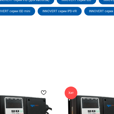
NNOVERT серии IHD (для насосов)
INNOVERT серии IBD
INNOVE
OVERT серии ISD mini
INNOVERT серии IPD-VR
INNOVERT серии 
Хит