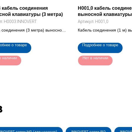
 кабель соединения
H001,0 кабель соедин
ной клавиатуры (3 метра)
выносной клавиатуры 
л:
H0003 INNOVERT
Артикул:
H001,0
 соединения (3 метра) выносной
Кабель соединения (1 м) в
туры для частотного
клавиатуры частотного пре
разователя (H0003 INNOVERT)
(H001)
обнее о товаре
Подробнее о товаре
в наличии
Нет в наличии
в