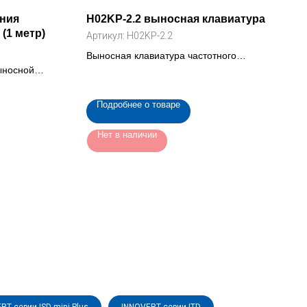
ения
H02KP-2.2 выносная клавиатура
(1 метр)
Артикул:
H02KP-2.2
Выносная клавиатура частотного
ыносной
преобразователя INNOVERT IBD 2.2,
образователя
кВт 3.7 кВт (H02KP-2.2)
Подробнее о товаре
Нет в наличии