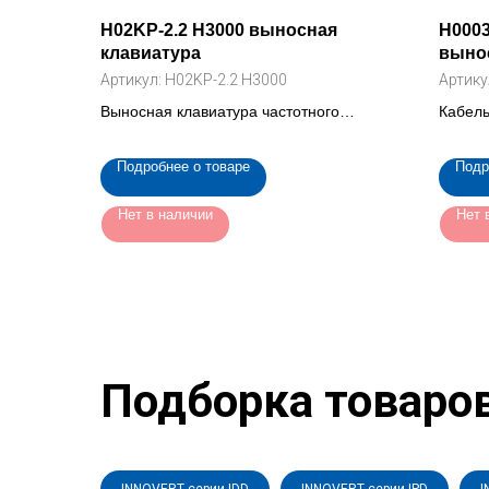
H02KP-2.2 H3000 выносная
H0003
клавиатура
вынос
Артикул:
H02KP-2.2 H3000
Артику
Выносная клавиатура частотного
Кабель
преобразователя INNOVERT H3000 2.2,
клавиа
кВт.
преоб
Подробнее о товаре
Подр
Нет в наличии
Нет 
Подборка товаро