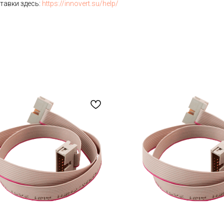
тавки здесь:
https://innovert.su/help/