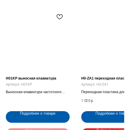
H01KP выносная клавиатура
H0-ZA1 переходная пласти
Артикул:
H01KP
Артикул:
H0-ZA1
Выносная клавиатура частотного
Переходная пластина для к
преобразователя (H01KP)
преобразователя частоты IP
1 020
р.
3кВт на клеммную коробку м
Подробнее о товаре
Подробнее о товар