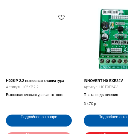
H02KP-2.2 выносная клавиатура
INNOVERT H0-EXE24V
Артикул:
H02KP-2.2
Артикул:
H0-EXE24V
Выносная клавиатура частотного
Плата подключения
преобразователя INNOVERT IBD 2.2,
инкрементального энкодера 
3 470
р.
кВт 3.7 кВт (H02KP-2.2)
ITD_B3
Подробнее о товаре
Подробнее о товар