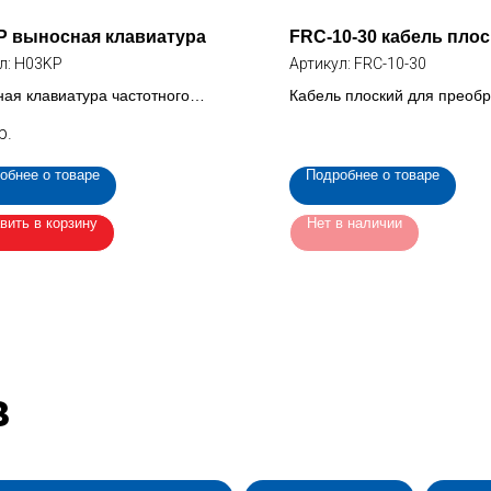
P выносная клавиатура
FRC-10-30 кабель пло
л:
H03KP
Артикул:
FRC-10-30
ая клавиатура частотного
Кабель плоский для преоб
азователя
частоты , 10 жил (FRC-10-3
р.
обнее о товаре
Подробнее о товаре
вить в корзину
Нет в наличии
в