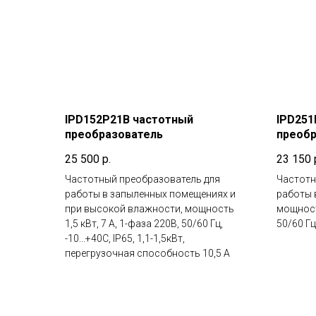
IPD152P21B частотный
IPD251
преобразователь
преобр
25 500
р.
23 150
Частотный преобразователь для
Частотн
работы в запыленных помещениях и
работы 
при высокой влажности, мощность
мощность
1,5 кВт, 7 А, 1-фаза 220В, 50/60 Гц,
50/60 Гц,
-10...+40С, IP65, 1,1-1,5кВт,
перегрузочная способность 10,5 А