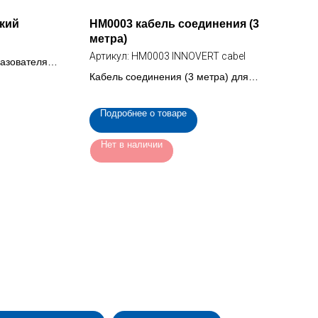
ский
HM0003 кабель соединения (3
метра)
Артикул:
HM0003 INNOVERT cabel
разователя
0)
Кабель соединения (3 метра) для
преобразователя INNOVERT ISD mini
Подробнее о товаре
Нет в наличии