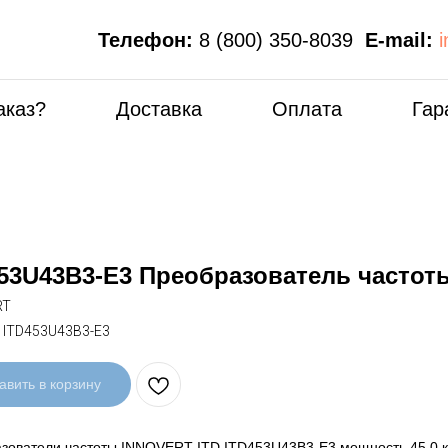
Телефон:
8 (800) 350-8039
E-mail:
аказ?
Доставка
Оплата
Гар
53U43B3-E3 Преобразователь частот
RT
:
ITD453U43B3-E3
авить в корзину
зователи частоты INNOVERT ITD ITD453U43B3-E3 мощность 45,0 кВт, 