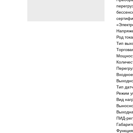
перегру
бессенс
сертифи
«Электр
Напряже
Род тока
Тип вых
Торгова
Мощност
Количес
Перегру
Входное
Выходно
Тип дат
Режим у
Вид наг
Выносно
Выходная
ПИД-рег
Габарит
Функция