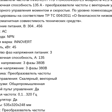
зочная способность 135 А - преобразователи частоты с векторным
орного управления моментом и скоростью. По уровню помехозащи
цированы на соответствие ТР ТС 004/2011 «О безопасности низков
омагнитная совместимость технических средств».
ние питания, В: 304...456
: AC
ода: NPN
я марка: INNOVERT
ь, кВт: 45
тво фаз напряжения питания: 3
зочная способность, А: 135
 напряжение: 3 фазы 380В
е напряжение: 3 фазы 380В
чика: Преобразователь частоты
правления: Скалярный, векторный
рузки: Общепромышленная
й пульт управления: Да
 частота: 0,1...320 Гц
улятор: Да
ы: 535х320х248 мм
: Преобразователь частоты