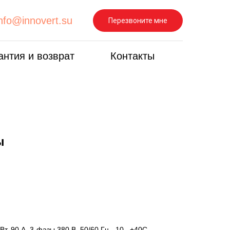
info@innovert.su
Перезвоните мне
антия и возврат
Контакты
ы
90 А, 3-фазы 380 В, 50/60 Гц, -10...+40С,