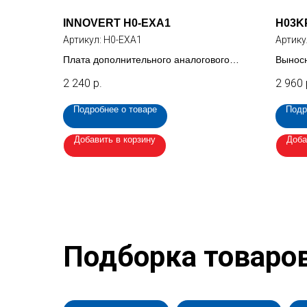
INNOVERT H0-EXA1
H03K
Артикул:
H0-EXA1
Артику
Плата дополнительного аналогового
Выносн
входа +/-10 В для ITD_B3
преобр
2 240
р.
2 960
Подробнее о товаре
Подр
Добавить в корзину
Доба
Подборка товаро