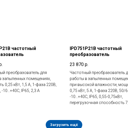
P21B частотный
IPD751P21B частотный
азователь
преобразователь
р.
23 870
р.
ый преобразователь для
Частотный преобразователь 
в запыленных помещениях,
работы в запыленных помеще
 0,25 кВт, 1,5 А, 1-фаза 220В,
при высокой влажности, мощ
 -10...+40С, IP65, 2,3 А
0,75 кВт, 5 А, 1-фаза 220В, 50/6
-10...+40С, IP65, 0,55-0,75кВт,
перегрузочная способность 7
Загрузить ещё