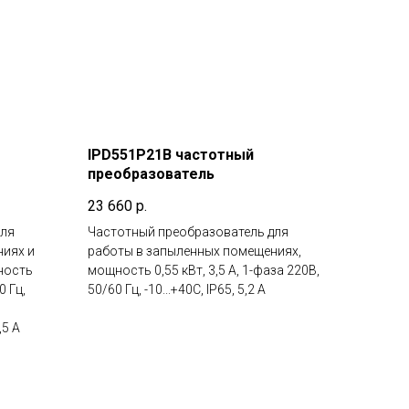
IPD551P21B частотный
преобразователь
23 660
р.
для
Частотный преобразователь для
ниях и
работы в запыленных помещениях,
ность
мощность 0,55 кВт, 3,5 А, 1-фаза 220В,
0 Гц,
50/60 Гц, -10...+40С, IP65, 5,2 А
,5 А