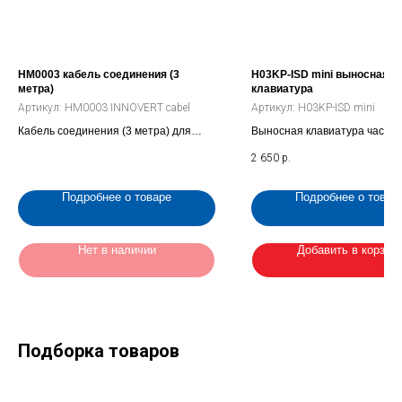
HM0003 кабель соединения (3
H03KP-ISD mini выносная
метра)
клавиатура
Артикул:
HM0003 INNOVERT cabel
Артикул:
H03KP-ISD mini
Кабель соединения (3 метра) для
Выносная клавиатура частот
преобразователя INNOVERT ISD mini
преобразователя ISD mini
2 650
р.
Подробнее о товаре
Подробнее о товар
Нет в наличии
Добавить в корзин
Подборка товаров