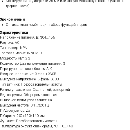
Монтируется на дин-рейки 35 мм или любую монтажную панель (часто на
дверцу шкафа)
Экономичный
Оптимальная комбинация набора функций и цены.
Характеристики
Напряжение питания, В: 304...456
Род тока: AC
Тип выхода: NPN
Торговая марка: INNOVERT
Мощность, кВт: 2,2
Количество фаз напряжения питания: 3
Перегрузочная способность, А: 9
Входное напряжение: 3 фазы 380В
Выходное напряжение: 3 фазы 380В
Тип датчика: Преобразователь частоты
Режим управления: Скалярный, векторный
Вид нагрузки: Общепромышленная
Выносной пульт управления: Да
Выходная частота: 0,1...320 Гц
ПИД-регулятор: Да
Габариты: 202х120х140 мм
Функция: Преобразователь частоты
Температура окружающей среды, °C: -10...+40