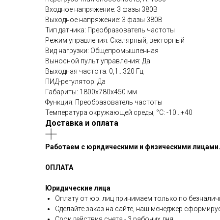
Входное напряжение: 3 фазы 380В
Выходное напряжение: 3 фазы 380В
Тип датчика: Преобразователь частоты
Режим управления: Скалярный, векторный
Вид нагрузки: Общепромышленная
Выносной пульт управления: Да
Выходная частота: 0,1...320 Гц
ПИД-регулятор: Да
Габариты: 1800х780х450 мм
Функция: Преобразователь частоты
Температура окружающей среды, °C: -10...+40
Доставка и оплата
Работаем с юридическими и физическими лицами
ОПЛАТА
Юридические лица
Оплату от юр. лиц принимаем только по безналич
Сделайте заказ на сайте, наш менеджер сформиру
Срок действия счета - 3 рабочих дня.