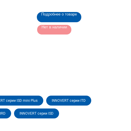
Подробнее о товаре
Нет в наличии
RT серии ISD mini Plus
INNOVERT серии ITD
IRD
INNOVERT серии ISD