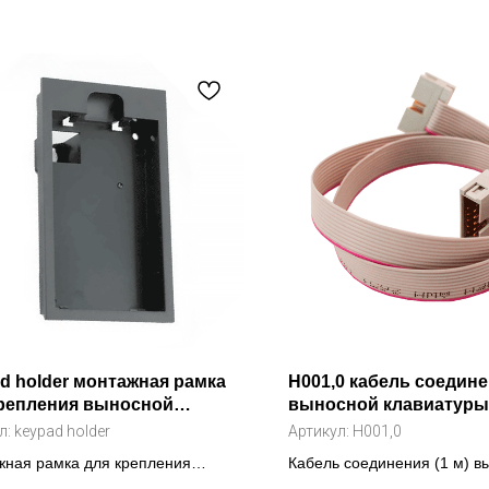
d holder монтажная рамка
H001,0 кабель соедин
крепления выносной
выносной клавиатуры 
иатуры
л:
keypad holder
Артикул:
H001,0
ная рамка для крепления
Кабель соединения (1 м) в
ой клавиатуры частотного
клавиатуры частотного пре