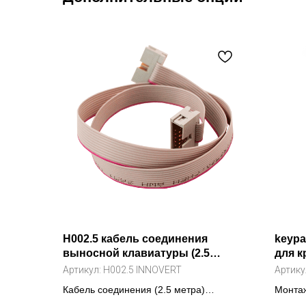
H002.5 кабель соединения
keypa
выносной клавиатуры (2.5
для 
метра)
клав
Артикул:
H002.5 INNOVERT
Артику
Кабель соединения (2.5 метра)
Монтаж
выносной клавиатуры для частотного
выносн