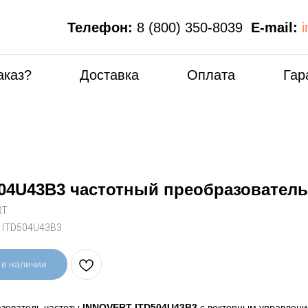
Телефон:
8 (800) 350-8039
E-mail:
аказ?
Доставка
Оплата
Гар
04U43B3 частотный преобразователь
RT
:
ITD504U43B3
 в наличии
зователь частоты
INNOVERT ITD504U43B3
с векторным управлени