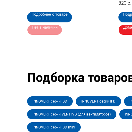
820
р.
преобразователя (H002.5 INNOVERT)
преобр
Подробнее о товаре
Подр
Нет в наличии
Доба
Подборка товаро
INNOVERT серии IDD
INNOVERT серии IPD
I
INNOVERT серии VENT IVD (для вентиляторов)
INN
INNOVERT серии IDD mini