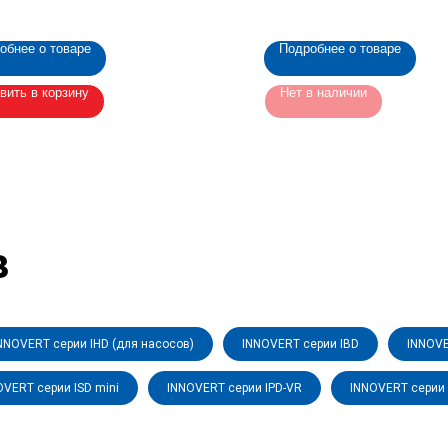
азователя INNOVERT ITD.
(H001)
обнее о товаре
Подробнее о товаре
вить в корзину
Нет в наличии
в
NNOVERT серии IHD (для насосов)
INNOVERT серии IBD
INNOVE
OVERT серии ISD mini
INNOVERT серии IPD-VR
INNOVERT серии 