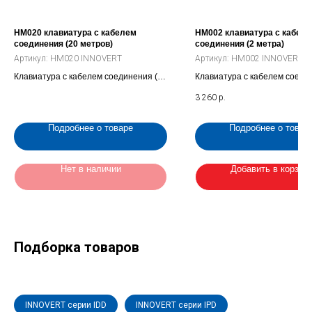
HM020 клавиатура с кабелем
HM002 клавиатура с кабел
соединения (20 метров)
соединения (2 метра)
Артикул:
HM020 INNOVERT
Артикул:
HM002 INNOVERT
Клавиатура с кабелем соединения (20
Клавиатура с кабелем соеди
метров) для преобразователя
метра) для преобразователя
3 260
р.
INNOVERT ISD mini
INNOVERT ISD mini (HM002
INNOVERT)
Подробнее о товаре
Подробнее о товар
Нет в наличии
Добавить в корзин
Подборка товаров
INNOVERT серии IDD
INNOVERT серии IPD