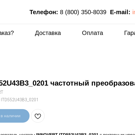
Телефон:
8 (800) 350-8039
E-mail:
аказ?
Доставка
Оплата
Гар
52U43B3_0201 частотный преобразов
RT
:
ITD552U43B3_0201
 в наличии
зователь частоты
INNOVERT ITD552U43B3_0201
с векторным упра