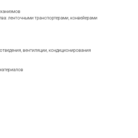
еханизмов
а: ленточными транспортерами, конвейерами
отведения, вентиляции, кондиционирования
материалов