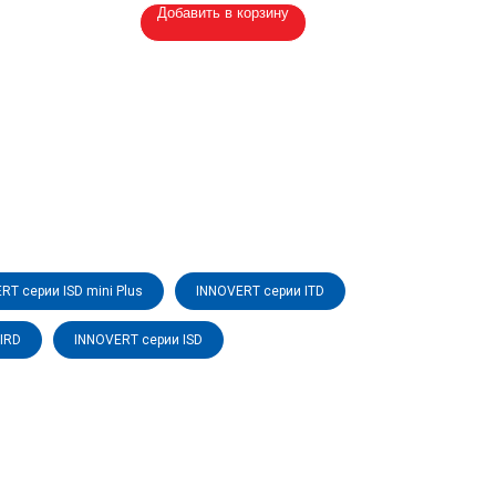
Добавить в корзину
RT серии ISD mini Plus
INNOVERT серии ITD
IRD
INNOVERT серии ISD