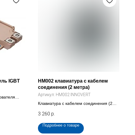
уль IGBT
HM002 клавиатура с кабелем
соединения (2 метра)
Артикул:
HM002 INNOVERT
ователя
VN-120-50)
Клавиатура с кабелем соединения (2
метра) для преобразователя INNOVERT
3 260
р.
ISD mini (HM002 INNOVERT)
Подробнее о товаре