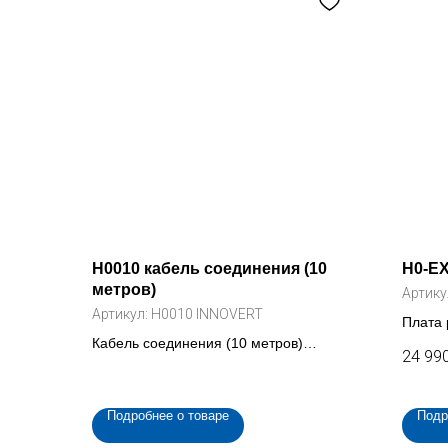
H0010 кабель соединения (10
H0-E
метров)
Артику
Артикул:
H0010 INNOVERT
Плата 
Кабель соединения (10 метров)
24 99
выносной клавиатуры частотного
преобразователя (H0010 INNOVERT)
Подробнее о товаре
Подр