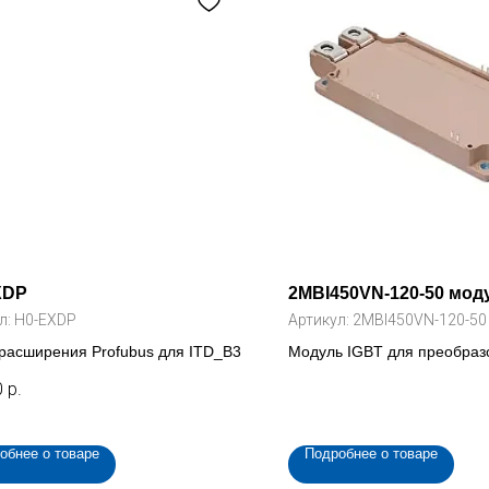
XDP
2MBI450VN-120-50 мод
л:
H0-EXDP
Артикул:
2MBI450VN-120-50
расширения Profubus для ITD_B3
Модуль IGBT для преобраз
частоты ,345 кВт (2MBI450
0
р.
обнее о товаре
Подробнее о товаре