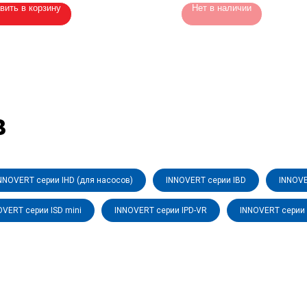
вить в корзину
Нет в наличии
в
NNOVERT серии IHD (для насосов)
INNOVERT серии IBD
INNOVE
OVERT серии ISD mini
INNOVERT серии IPD-VR
INNOVERT серии 