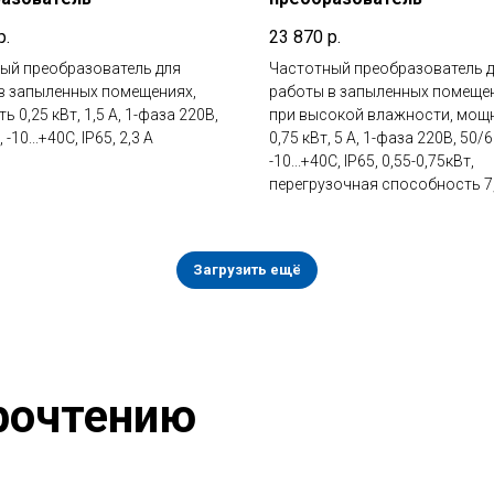
р.
23 870
р.
ый преобразователь для
Частотный преобразователь 
в запыленных помещениях,
работы в запыленных помеще
 0,25 кВт, 1,5 А, 1-фаза 220В,
при высокой влажности, мощ
 -10...+40С, IP65, 2,3 А
0,75 кВт, 5 А, 1-фаза 220В, 50/6
-10...+40С, IP65, 0,55-0,75кВт,
перегрузочная способность 7
Загрузить ещё
рочтению