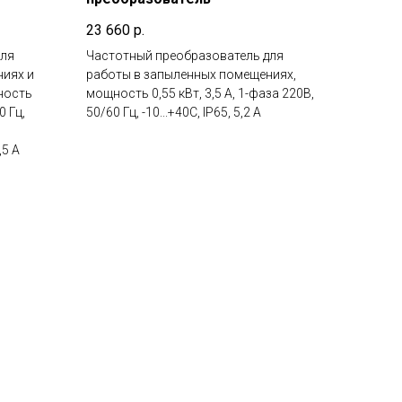
23 660
р.
для
Частотный преобразователь для
ниях и
работы в запыленных помещениях,
ность
мощность 0,55 кВт, 3,5 А, 1-фаза 220В,
0 Гц,
50/60 Гц, -10...+40С, IP65, 5,2 А
,5 А