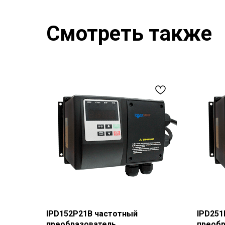
Смотреть также
IPD152P21B частотный
IPD251
преобразователь
преобр