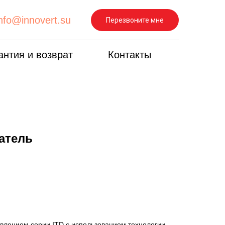
info@innovert.su
Перезвоните мне
антия и возврат
Контакты
атель
влением серии ITD с использованием технологии