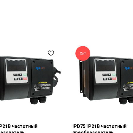
Хит
P21B частотный
IPD751P21B частотный
азователь
преобразователь