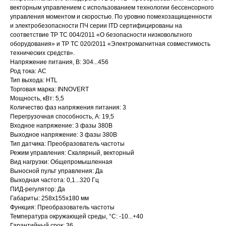
векторным управлением с использованием технологии бессенсорного
управления моментом и скоростью. По уровню помехозащищенности
и электробезопасности ПЧ серии ITD сертифицированы на
соответствие ТР ТС 004/2011 «О безопасности низковольтного
оборудования» и ТР ТС 020/2011 «Электромагнитная совместимость
технических средств».
Напряжение питания, В: 304...456
Род тока: AC
Тип выхода: HTL
Торговая марка: INNOVERT
Мощность, кВт: 5,5
Количество фаз напряжения питания: 3
Перегрузочная способность, А: 19,5
Входное напряжение: 3 фазы 380В
Выходное напряжение: 3 фазы 380В
Тип датчика: Преобразователь частоты
Режим управления: Скалярный, векторный
Вид нагрузки: Общепромышленная
Выносной пульт управления: Да
Выходная частота: 0,1...320 Гц
ПИД-регулятор: Да
Габариты: 258х155х180 мм
Функция: Преобразователь частоты
Температура окружающей среды, °C: -10...+40
Гарантийный срок: 36