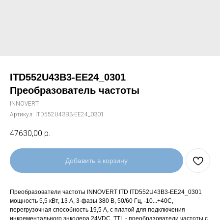
ITD552U43B3-EE24_0301
Преобразователь частоты
INNOVERT
Артикул:
ITD552U43B3-EE24_0301
47630,00
р.
Добавить в корзину
Преобразователи частоты INNOVERT ITD ITD552U43B3-EE24_0301
мощность 5,5 кВт, 13 А, 3-фазы 380 В, 50/60 Гц, -10...+40С,
перегрузочная способность 19,5 А, с платой для подключения
инкрементального энкодера 24VDC, TTL - преобразователи частоты с