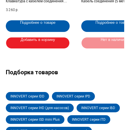
Клавиатура с кабелем соединения
Кабель соединения (5 метро
(1.5 метра) для преобразователя
выносной клавиатуры частот
3 260
р.
INNOVERT ISD mini HM001,5
преобразователя (H0005 IN
INNOVERT
Подробнее о товаре
Подробнее о товар
Добавить в корзину
Нет в наличии
Подборка товаров
INNOVERT серии IDD
INNOVERT серии IPD
INNOVERT серии IHD (для насосов)
INNOVERT серии IBD
INNOVERT серии ISD mini Plus
INNOVERT серии ITD