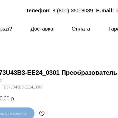
Телефон:
8 (800) 350-8039
E-mail:
аказ?
Доставка
Оплата
Гар
73U43B3-EE24_0301 Преобразователь
RT
:
ITD373U43B3-EE24_0301
0,00
р.
авить в корзину