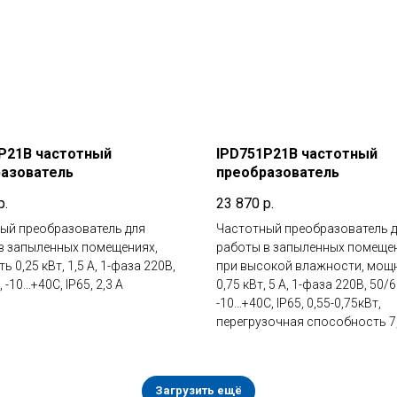
P21B частотный
IPD751P21B частотный
азователь
преобразователь
р.
23 870
р.
ый преобразователь для
Частотный преобразователь 
в запыленных помещениях,
работы в запыленных помеще
 0,25 кВт, 1,5 А, 1-фаза 220В,
при высокой влажности, мощ
 -10...+40С, IP65, 2,3 А
0,75 кВт, 5 А, 1-фаза 220В, 50/6
-10...+40С, IP65, 0,55-0,75кВт,
перегрузочная способность 7
Загрузить ещё