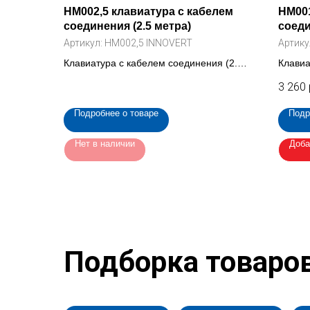
HM002,5 клавиатура с кабелем
HM001
соединения (2.5 метра)
соеди
Артикул:
HM002,5 INNOVERT
Артику
Клавиатура с кабелем соединения (2.5
Клавиа
метра) для преобразователя частоты
метр) 
3 260
ISD mini (HM002,5 INNOVERT)
ISD mi
Подробнее о товаре
Подр
Нет в наличии
Доба
Подборка товаро