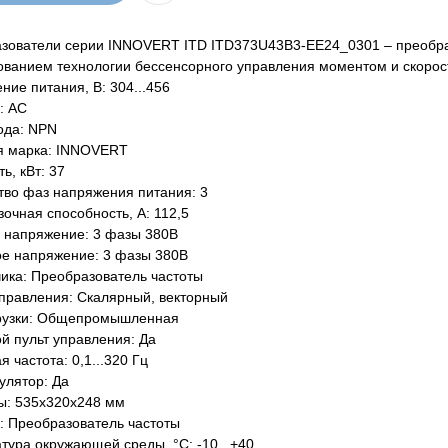
зователи серии INNOVERT ITD ITD373U43B3-EE24_0301 – преобраз
ованием технологии бессенсорного управления моментом и скорос
ние питания, В: 304...456
: AC
ода: NPN
я марка: INNOVERT
ь, кВт: 37
тво фаз напряжения питания: 3
очная способность, А: 112,5
 напряжение: 3 фазы 380В
е напряжение: 3 фазы 380В
чика: Преобразователь частоты
правления: Скалярный, векторный
рузки: Общепромышленная
й пульт управления: Да
 частота: 0,1...320 Гц
улятор: Да
ы: 535х320х248 мм
: Преобразователь частоты
тура окружающей среды, °C: -10...+40