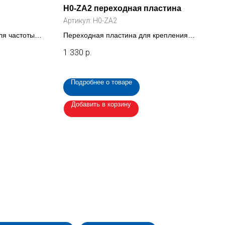
H0-ZA2 переходная пластина
Артикул:
H0-ZA2
я частоты ,
Переходная пластина для крепления
)
преобразователя частоты IPD от 4кВт до
1 330
р.
11 кВт на клеммную коробку мотора
Подробнее о товаре
Добавить в корзину