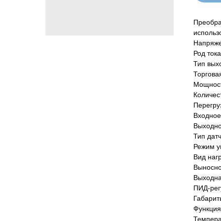
Преобра
использ
Напряже
Род тока
Тип вых
Торгова
Мощност
Количес
Перегруз
Входное
Выходно
Тип дат
Режим у
Вид наг
Выносно
Выходная
ПИД-рег
Габарит
Функция
Темпера