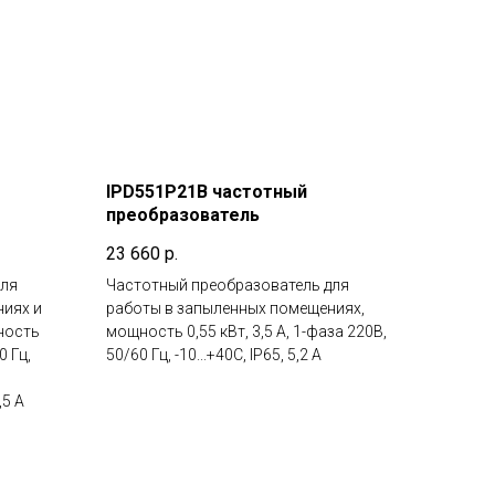
IPD551P21B частотный
преобразователь
23 660
р.
для
Частотный преобразователь для
ниях и
работы в запыленных помещениях,
ность
мощность 0,55 кВт, 3,5 А, 1-фаза 220В,
0 Гц,
50/60 Гц, -10...+40С, IP65, 5,2 А
,5 А