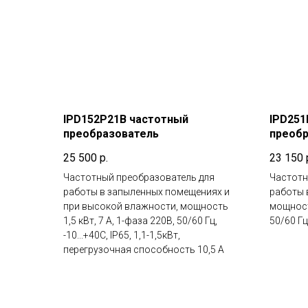
IPD152P21B частотный
IPD251
преобразователь
преобр
25 500
р.
23 150
Частотный преобразователь для
Частотн
работы в запыленных помещениях и
работы 
при высокой влажности, мощность
мощность
1,5 кВт, 7 А, 1-фаза 220В, 50/60 Гц,
50/60 Гц,
-10...+40С, IP65, 1,1-1,5кВт,
перегрузочная способность 10,5 А