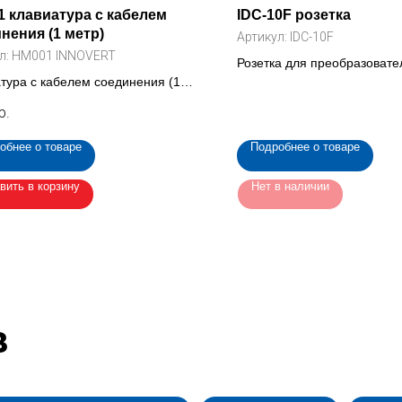
 клавиатура с кабелем
IDC-10F розетка
нения (1 метр)
Артикул:
IDC-10F
л:
HM001 INNOVERT
Розетка для преобразовател
тура с кабелем соединения (1
2,54 мм на шлейф (IDC-10F
для преобразователя INNOVERT
р.
ni
обнее о товаре
Подробнее о товаре
вить в корзину
Нет в наличии
в