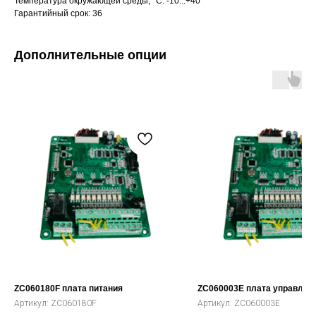
Температура окружающей среды, °C: -10...+40
Гарантийный срок: 36
Дополнительные опции
ZC060180F плата питания
ZC060003E плата управлен
Артикул:
ZC060180F
Артикул:
ZC060003E