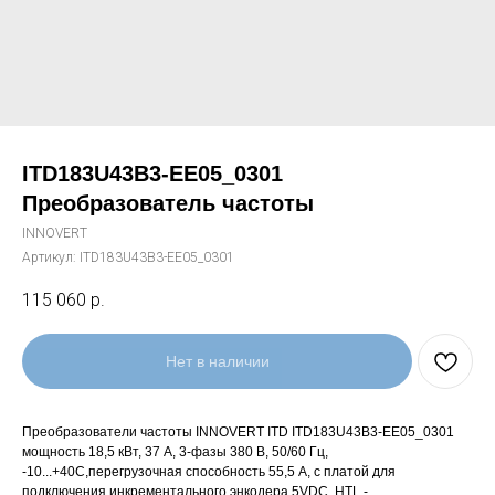
ITD183U43B3-EE05_0301
Преобразователь частоты
INNOVERT
Артикул:
ITD183U43B3-EE05_0301
115 060
р.
Нет в наличии
Преобразователи частоты INNOVERT ITD ITD183U43B3-EE05_0301
мощность 18,5 кВт, 37 А, 3-фазы 380 В, 50/60 Гц,
-10...+40С,перегрузочная способность 55,5 А, с платой для
подключения инкрементального энкодера 5VDC, HTL -