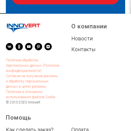
Заполняя поля и нажимая кнопку, вы подтверждаете,
что ознакомлены и согласны с
Политикой в
О компании
отношении обработки персональных данных
.
Новости
Контакты
Политика обработки
персональных данных (Политика
конфиденциальности)
Согласие на получение рекламы
и обработку персональных
данных в целях рекламы
Политика в отношении
использования файлов Cookie
© 2015-2025 Innovert
Помощь
.
Как сделать заказ?
Оплата