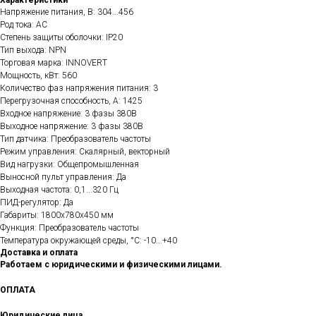
Характеристики
Напряжение питания, В: 304...456
Род тока: AC
Степень защиты оболочки: IP20
Тип выхода: NPN
Торговая марка: INNOVERT
Мощность, кВт: 560
Количество фаз напряжения питания: 3
Перегрузочная способность, А: 1425
Входное напряжение: 3 фазы 380В
Выходное напряжение: 3 фазы 380В
Тип датчика: Преобразователь частоты
Режим управления: Скалярный, векторный
Вид нагрузки: Общепромышленная
Выносной пульт управления: Да
Выходная частота: 0,1...320 Гц
ПИД-регулятор: Да
Габариты: 1800х780х450 мм
Функция: Преобразователь частоты
Температура окружающей среды, °C: -10...+40
Доставка и оплата
Работаем с юридическими и физическими лицами.
ОПЛАТА
Юридические лица