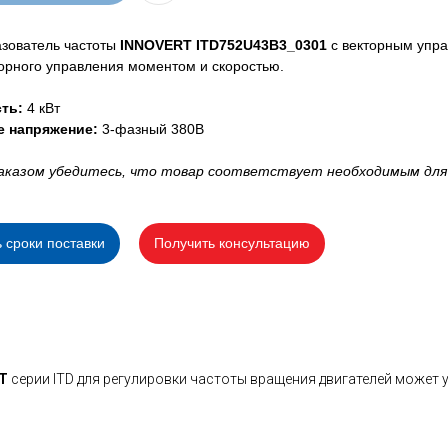
зователь частоты
INNOVERT ITD752U43B3_0301
с векторным упра
орного управления моментом и скоростью.
ть:
4 кВт
е напряжение:
3-фазный 380В
аказом убедитесь, что товар соответствует необходимым для
ь сроки поставки
Получить консультацию
T
серии ITD для регулировки частоты вращения двигателей может 