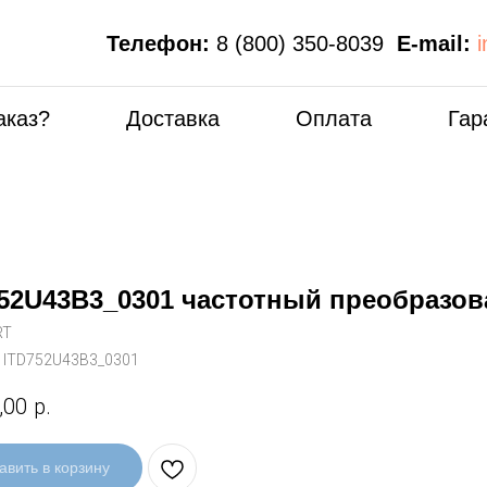
Телефон:
8 (800) 350-8039
E-mail:
аказ?
Доставка
Оплата
Гар
52U43B3_0301 частотный преобразов
RT
:
ITD752U43B3_0301
,00
р.
авить в корзину