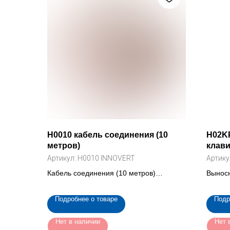
H0010 кабель соединения (10
H02KP
метров)
клави
Артикул:
H0010 INNOVERT
Артику
Кабель соединения (10 метров)
Выносн
выносной клавиатуры частотного
преобр
преобразователя (H0010 INNOVERT)
кВт.
Подробнее о товаре
Подр
Нет в наличии
Нет 