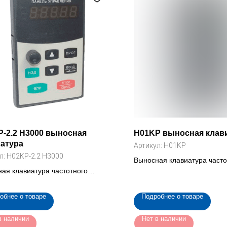
-2.2 H3000 выносная
H01KP выносная клав
атура
Артикул:
H01KP
л:
H02KP-2.2 H3000
Выносная клавиатура часто
ая клавиатура частотного
преобразователя (H01KP)
азователя INNOVERT H3000 2.2,
обнее о товаре
Подробнее о товаре
в наличии
Нет в наличии