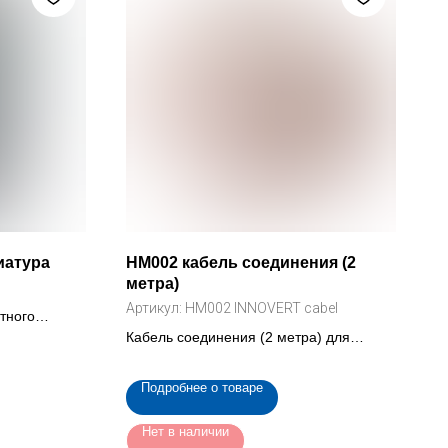
иатура
HM002 кабель соединения (2
метра)
Артикул:
HM002 INNOVERT cabel
тного
Кабель соединения (2 метра) для
преобразователя INNOVERT ISD mini
Подробнее о товаре
Нет в наличии