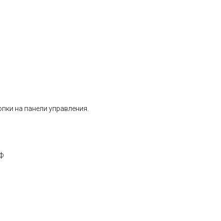
пки на панели управления.
аф