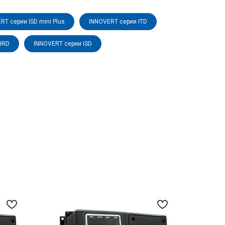
RT серии ISD mini Plus
INNOVERT серии ITD
IRD
INNOVERT серии ISD