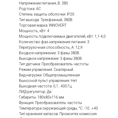
Напряжение питания, В: 380
Род тока: AC
Степень защиты оболочки: IP20
Тип выхода: Трехфазный, 380В
Торговая марка: INNOVERT
Мощность, кВт: 4
Мощность подключаемых двигателей, кВт: 1,1-4,0
Количество фаз напряжения питания: 3
Перегрузочная способность, А: 12,9
Входное напряжение: 3 фазы 380В
Выходное напряжение: 3 фазы 380В
Тип датчика: Преобразователь частоты
Режим управления: Скалярный
Вид нагрузки: Общепромышленная
Выносной пульт управления: Нет
Выходная частота: 0,1...400 Гц
ПИД-регулятор: Да
Габариты: 180x85x116 мм
Функция: Преобразователь частоты
Температура окружающей среды, °C: -10...+40
Тип хранения запасов: Промситех комиссия