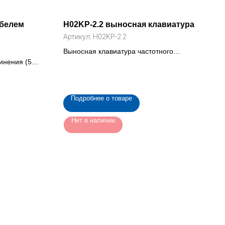
абелем
H02KP-2.2 выносная клавиатура
Артикул:
H02KP-2.2
Выносная клавиатура частотного
инения (5
преобразователя INNOVERT IBD 2.2,
я ISD mini
кВт 3.7 кВт (H02KP-2.2)
Подробнее о товаре
Нет в наличии