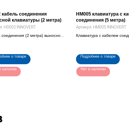
 кабель соединения
HM005 клавиатура с к
ной клавиатуры (2 метра)
соединения (5 метра)
л:
H0002 INNOVERT
Артикул:
HM005 INNOVERT
 соединения (2 метра) выносной
Клавиатура с кабелем соед
туры для частотного
метра) для преобразовател
разователя (H0002 INNOVERT)
(HM005 INNOVERT)
обнее о товаре
Подробнее о товаре
в наличии
Нет в наличии
в