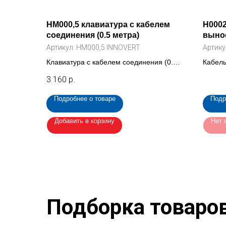
HM000,5 клавиатура с кабелем
H0002
соединения (0.5 метра)
вынос
Артикул:
HM000,5 INNOVERT
Артику
Клавиатура с кабелем соединения (0.5
Кабель
метра) для преобразователя INNOVERT
клавиа
3 160
р.
ISD mini
преоб
Подробнее о товаре
Подр
Добавить в корзину
Нет 
Подборка товаро