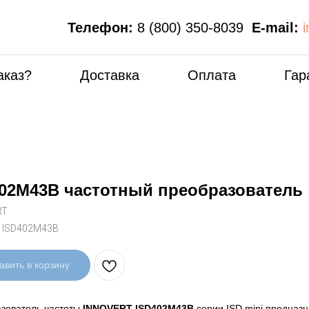
Телефон:
8 (800) 350-8039
E-mail:
аказ?
Доставка
Оплата
Гар
02M43B частотный преобразователь
RT
:
ISD402M43B
авить в корзину
зователь частоты
INNOVERT ISD402M43B
серии ISD mini предназн