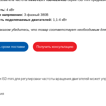
ть:
4 кВт
е напряжение:
3-фазный 380В
ть подключаемых двигателей:
1,1-4 кВт
аказом убедитесь, что товар соответствует необходимым для
ь сроки поставки
Получить консультацию
 ISD mini для регулировки частоты вращения двигателей может уп
ния