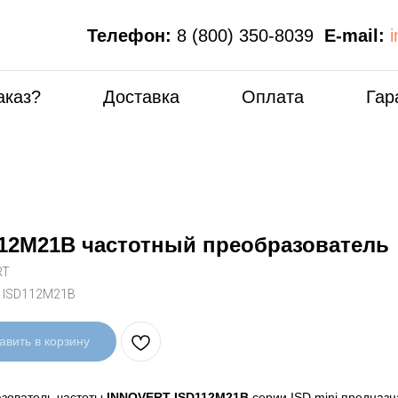
Телефон:
8 (800) 350-8039
E-mail:
аказ?
Доставка
Оплата
Гар
12M21B частотный преобразователь
RT
:
ISD112M21B
авить в корзину
зователь частоты
INNOVERT ISD112M21B
серии ISD mini предназн