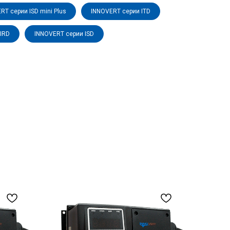
RT серии ISD mini Plus
INNOVERT серии ITD
IRD
INNOVERT серии ISD