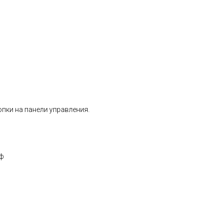
пки на панели управления.
аф