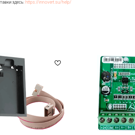
тавки здесь:
https://innovert.su/help/