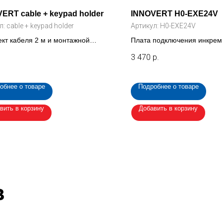
ERT cable + keypad holder
INNOVERT H0-EXE24V
л:
cable + keypad holder
Артикул:
H0-EXE24V
кт кабеля 2 м и монтажной
Плата подключения инкрем
для выносной клавиатуры
энкодера 24V для ITD_B3
3 470
р.
ERT ITD
обнее о товаре
Подробнее о товаре
вить в корзину
Добавить в корзину
в