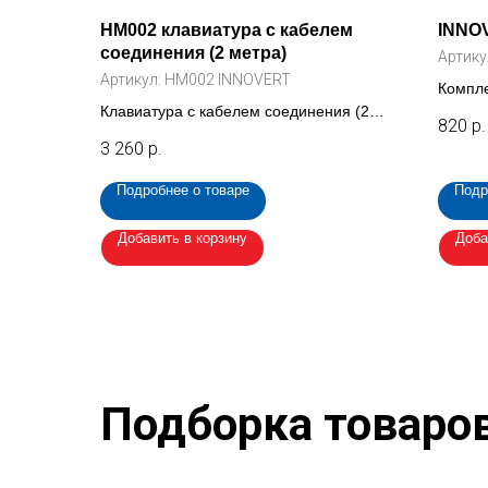
HM002 клавиатура с кабелем
INNOV
соединения (2 метра)
Артику
Артикул:
HM002 INNOVERT
Компле
Клавиатура с кабелем соединения (2
рамки 
820
р.
метра) для преобразователя INNOVERT
INNOV
3 260
р.
ISD mini (HM002 INNOVERT)
Подробнее о товаре
Подр
Добавить в корзину
Доба
Подборка товаро