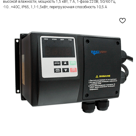
высокой влажности, мощность 1,5 кВт, 7 А, 1-фаза 220В, 50/60 Гц,
-10...+40С, IP65, 1,1-1,5кВт, перегрузочная способность 10,5 А