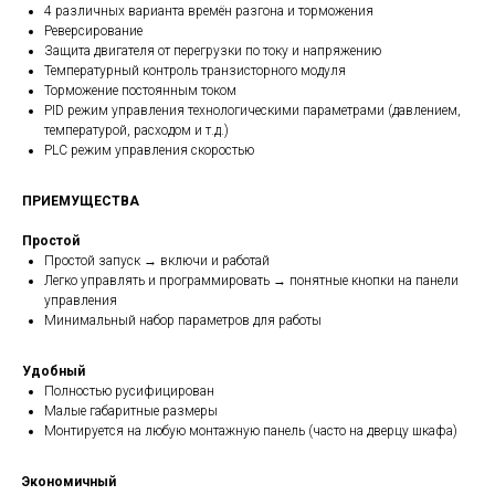
4 различных варианта времён разгона и торможения
Реверсирование
Защита двигателя от перегрузки по току и напряжению
Температурный контроль транзисторного модуля
Торможение постоянным током
PID режим управления технологическими параметрами (давлением,
температурой, расходом и т.д.)
PLC режим управления скоростью
ПРИЕМУЩЕСТВА
Простой
Простой запуск → включи и работай
Легко управлять и программировать → понятные кнопки на панели
управления
Минимальный набор параметров для работы
Удобный
Полностью русифицирован
Малые габаритные размеры
Монтируется на любую монтажную панель (часто на дверцу шкафа)
Экономичный