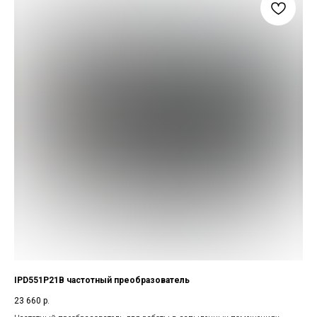
IPD551P21B частотный преобразователь
23 660
р.