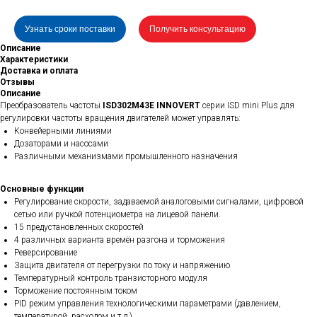
Узнать сроки поставки
Получить консультацию
Описание
Характеристики
Доставка и оплата
Отзывы
Описание
Преобразователь частоты
ISD302M43E INNOVERT
серии ISD mini Plus для
регулировки частоты вращения двигателей может управлять:
Конвейерными линиями
Дозаторами и насосами
Различными механизмами промышленного назначения
Основные функции
Регулирование скорости, задаваемой аналоговыми сигналами, цифровой
сетью или ручкой потенциометра на лицевой панели.
15 предустановленных скоростей
4 различных варианта времён разгона и торможения
Реверсирование
Защита двигателя от перегрузки по току и напряжению
Температурный контроль транзисторного модуля
Торможение постоянным током
PID режим управления технологическими параметрами (давлением,
температурой, расходом и т.д.)