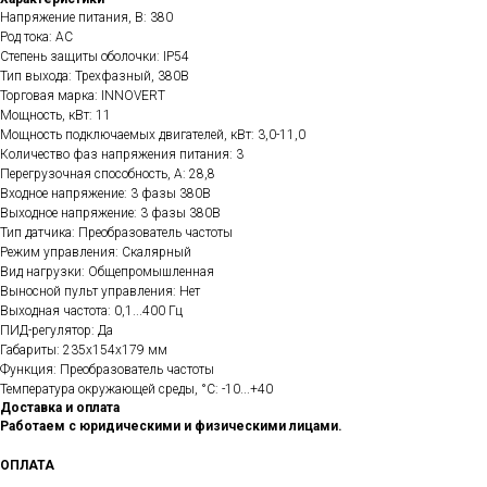
Напряжение питания, В: 380
Род тока: AC
Степень защиты оболочки: IP54
Тип выхода: Трехфазный, 380В
Торговая марка: INNOVERT
Мощность, кВт: 11
Мощность подключаемых двигателей, кВт: 3,0-11,0
Количество фаз напряжения питания: 3
Перегрузочная способность, А: 28,8
Входное напряжение: 3 фазы 380В
Выходное напряжение: 3 фазы 380В
Тип датчика: Преобразователь частоты
Режим управления: Скалярный
Вид нагрузки: Общепромышленная
Выносной пульт управления: Нет
Выходная частота: 0,1...400 Гц
ПИД-регулятор: Да
Габариты: 235x154x179 мм
Функция: Преобразователь частоты
Температура окружающей среды, °C: -10...+40
Доставка и оплата
Работаем с юридическими и физическими лицами.
ОПЛАТА