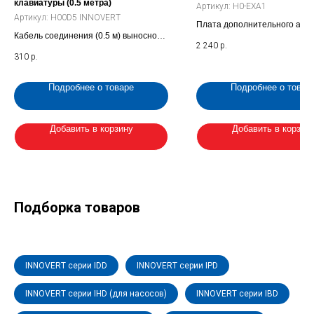
клавиатуры (0.5 метра)
Артикул:
H0-EXA1
Артикул:
H00D5 INNOVERT
Плата дополнительного анал
Кабель соединения (0.5 м) выносной
входа +/-10 В для ITD_B3
2 240
р.
клавиатуры частотного
310
р.
преобразователя (H00D5 INNOVERT)
Подробнее о товаре
Подробнее о товар
Добавить в корзину
Добавить в корзин
Подборка товаров
INNOVERT серии IDD
INNOVERT серии IPD
INNOVERT серии IHD (для насосов)
INNOVERT серии IBD