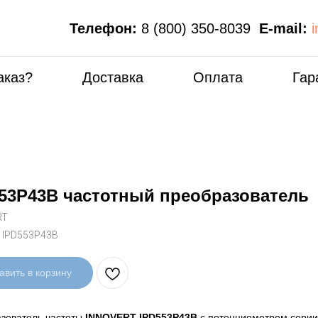
Телефон:
8 (800) 350-8039
E-mail:
аказ?
Доставка
Оплата
Гар
53P43B частотный преобразователь
RT
:
IPD553P43B
авить в корзину
зователь частоты
INNOVERT IPD553P43B
с потенциометром серии