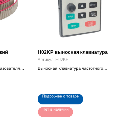
ский
H02KP выносная клавиатура
Артикул:
H02KP
разователя
Выносная клавиатура частотного
0)
преобразователя IBD (H02KP)
Подробнее о товаре
Нет в наличии