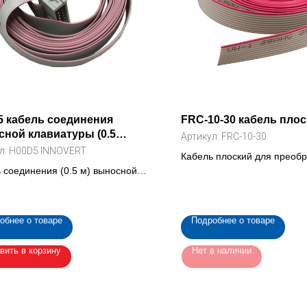
 кабель соединения
FRC-10-30 кабель пло
ной клавиатуры (0.5
Артикул:
FRC-10-30
)
л:
H00D5 INNOVERT
Кабель плоский для преоб
 соединения (0.5 м) выносной
частоты , 10 жил (FRC-10-3
туры частотного преобразователя
5 INNOVERT)
обнее о товаре
Подробнее о товаре
вить в корзину
Нет в наличии