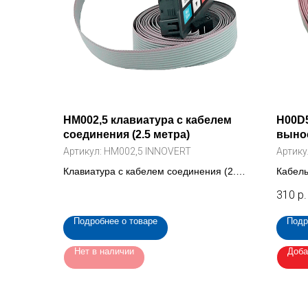
HM002,5 клавиатура с кабелем
H00D5
соединения (2.5 метра)
вынос
метра
Артикул:
HM002,5 INNOVERT
Артику
Клавиатура с кабелем соединения (2.5
Кабель
метра) для преобразователя частоты
клавиа
310
р.
ISD mini (HM002,5 INNOVERT)
(H00D
Подробнее о товаре
Подр
Нет в наличии
Доба