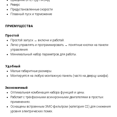
Вращение ВПЕРЕД/НАЗАД
Реверс
Предустановленные скорости
Плавный пуск и торможение
ПРИЕМУЩЕСТВА
Простой
Простой запуск → включи и работай.
Легко управлять и программировать → понятные кнопки на панели
управления.
Минимальный набор параметров для работы.
Удобный
Малые габаритные размеры.
Монтируется на любую монтажную панель (часто на дверцу шкафа).
Экономичный
Оптимальная комбинация набора функций и цены.
Работает с трёхфазными асинхронными двигателями в простых
применениях.
Оснащены встроенным ЭМС-фильтром (категория C2) для снижения
уровня электрических помех.