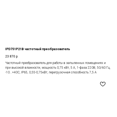
IPD751P21B частотный преобразователь
23 870
р.
Частотный преобразователь для работы в запыленных помещениях и
при высокой влажности, мощность 0,75 кВт, 5 А, 1-фаза 220В, 50/60 Гц,
-10...+40С, IP65, 0,55-0,75кВт, перегрузочная способность 7,5 А