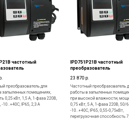
P21B частотный
IPD751P21B частотный
азователь
преобразователь
р.
23 870
р.
ый преобразователь для
Частотный преобразователь 
в запыленных помещениях,
работы в запыленных помеще
 0,25 кВт, 1,5 А, 1-фаза 220В,
при высокой влажности, мощ
 -10...+40С, IP65, 2,3 А
0,75 кВт, 5 А, 1-фаза 220В, 50/6
-10...+40С, IP65, 0,55-0,75кВт,
перегрузочная способность 7