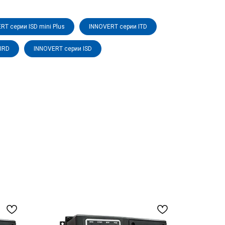
RT серии ISD mini Plus
INNOVERT серии ITD
IRD
INNOVERT серии ISD