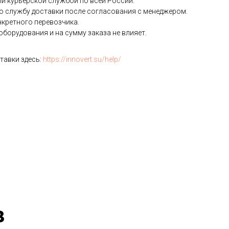
и курьерской службой по всей России.
ю службу доставки после согласования с менеджером.
нкретного перевозчика.
борудования и на сумму заказа не влияет.
тавки здесь:
https://innovert.su/help/
в