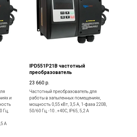
IPD551P21B частотный
преобразователь
23 660
р.
для
Частотный преобразователь для
ниях и
работы в запыленных помещениях,
ность
мощность 0,55 кВт, 3,5 А, 1-фаза 220В,
0 Гц,
50/60 Гц, -10...+40С, IP65, 5,2 А
,5 А