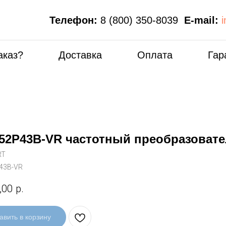
Телефон:
8 (800) 350-8039
E-mail:
аказ?
Доставка
Оплата
Гар
52P43B-VR частотный преобразоват
RT
43B-VR
,00
р.
авить в корзину