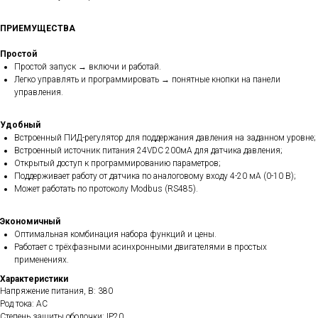
ПРИЕМУЩЕСТВА
Простой
Простой запуск → включи и работай.
Легко управлять и программировать → понятные кнопки на панели
управления.
Удобный
Встроенный ПИД-регулятор для поддержания давления на заданном уровне;
Встроенный источник питания 24VDC 200мА для датчика давления;
Открытый доступ к программированию параметров;
Поддерживает работу от датчика по аналоговому входу 4-20 мА (0-10 В);
Может работать по протоколу Modbus (RS485).
Экономичный
Оптимальная комбинация набора функций и цены.
Работает с трёхфазными асинхронными двигателями в простых
применениях.
Характеристики
Напряжение питания, В: 380
Род тока: AC
Степень защиты оболочки: IP20