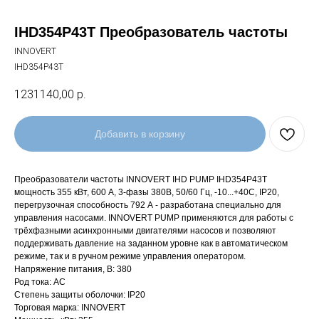
IHD354P43T Преобразователь частоты
INNOVERT
IHD354P43T
1231140,00
р.
Добавить в корзину
Преобразователи частоты INNOVERT IHD PUMP IHD354P43T
мощность 355 кВт, 600 А, 3-фазы 380В, 50/60 Гц, -10...+40С, IP20,
перегрузочная способность 792 А - разработана специально для
управления насосами. INNOVERT PUMP применяются для работы с
трёхфазными асинхронными двигателями насосов и позволяют
поддерживать давление на заданном уровне как в автоматическом
режиме, так и в ручном режиме управления оператором.
Напряжение питания, В: 380
Род тока: AC
Степень защиты оболочки: IP20
Торговая марка: INNOVERT